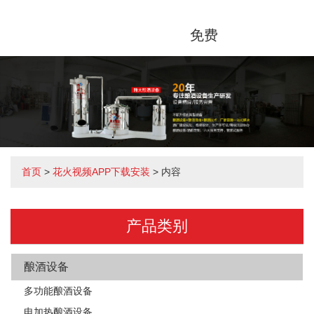
免费
首页
>
花火视频APP下载安装
> 内容
产品类别
酿酒设备
多功能酿酒设备
电加热酿酒设备