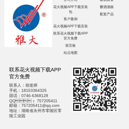
花火视频APP下载安装
酿酒酒曲
包
配套产品
客户案例
花火视频APP下载安装
联系花火视频下载APP
官方免费
留言板
站点地图
联系花火视频下载APP
官方免费
联系人：胡老师
手机：18153364325
固话：0746-6368128
QQ： 757205411
邮箱：757205411@qq.com
地址：湖南省永州市零陵区零
陵工业园