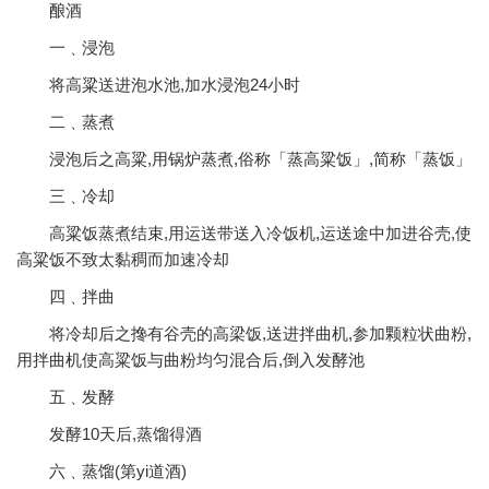
酿酒
一﹑浸泡
将高粱送进泡水池,加水浸泡24小时
二﹑蒸煮
浸泡后之高粱,用锅炉蒸煮,俗称「蒸高粱饭」,简称「蒸饭」
三﹑冷却
高粱饭蒸煮结束,用运送带送入冷饭机,运送途中加进谷壳,使
高粱饭不致太黏稠而加速冷却
四﹑拌曲
将冷却后之搀有谷壳的高梁饭,送进拌曲机,参加颗粒状曲粉,
用拌曲机使高粱饭与曲粉均匀混合后,倒入发酵池
五﹑发酵
发酵10天后,蒸馏得酒
六﹑蒸馏(第yi道酒)