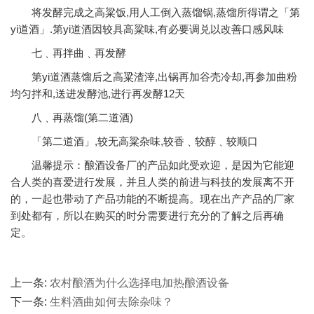
将发酵完成之高粱饭,用人工倒入蒸馏锅,蒸馏所得谓之「第
yi道酒」.第yi道酒因较具高粱味,有必要调兑以改善口感风味
七﹑再拌曲﹑再发酵
第yi道酒蒸馏后之高粱渣滓,出锅再加谷壳冷却,再参加曲粉
均匀拌和,送进发酵池,进行再发酵12天
八﹑再蒸馏(第二道酒)
「第二道酒」,较无高粱杂味,较香﹑较醇﹑较顺口
温馨提示：酿酒设备厂的产品如此受欢迎，是因为它能迎
合人类的喜爱进行发展，并且人类的前进与科技的发展离不开
的，一起也带动了产品功能的不断提高。现在出产产品的厂家
到处都有，所以在购买的时分需要进行充分的了解之后再确
定。
上一条:
农村酿酒为什么选择电加热酿酒设备
下一条:
生料酒曲如何去除杂味？