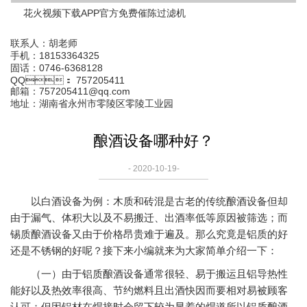
花火视频下载APP官方免费催陈过滤机
联系人：胡老师
手机：18153364325
固话：0746-6368128
QQ： 757205411
邮箱：757205411@qq.com
地址：湖南省永州市零陵区零陵工业园
酿酒设备哪种好？
- 2020-10-19-
以白酒设备为例：木质和砖混是古老的传统酿酒设备但却
由于漏气、体积大以及不易搬迁、出酒率低等原因被筛选；而
锡质酿酒设备又由于价格昂贵难于遍及。那么究竟是铝质的好
还是不锈钢的好呢？接下来小编就来为大家简单介绍一下：
（一）由于铝质酿酒设备通常很轻、易于搬运且铝导热性
能好以及热效率很高、节约燃料且出酒快因而要相对易被顾客
认可；但因铝材在焊接时会留下较为显着的焊道所以铝质酿酒